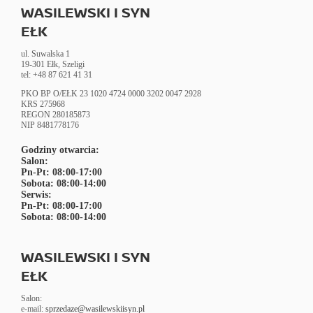
WASILEWSKI I SYN
EŁK
ul. Suwalska 1
19-301 Ełk, Szeligi
tel: +48 87 621 41 31
PKO BP O/EŁK 23 1020 4724 0000 3202 0047 2928
KRS 275968
REGON
280185873
NIP 8481778176
Godziny otwarcia:
Salon:
Pn-Pt: 08:00-17:00
Sobota: 08:00-14:00
Serwis:
Pn-Pt: 08:00-17:00
Sobota: 08:00-14:00
WASILEWSKI I SYN
EŁK
Salon:
e-mail:
sprzedaze@wasilewskiisyn.pl