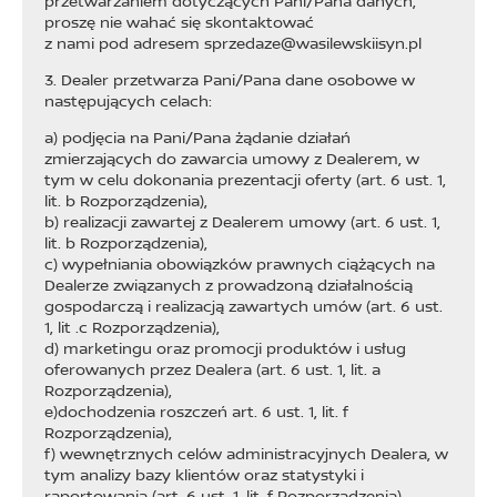
przetwarzaniem dotyczących Pani/Pana danych,
proszę nie wahać się skontaktować
z nami pod adresem sprzedaze@wasilewskiisyn.pl
3. Dealer przetwarza Pani/Pana dane osobowe w
następujących celach:
a) podjęcia na Pani/Pana żądanie działań
zmierzających do zawarcia umowy z Dealerem, w
tym w celu dokonania prezentacji oferty (art. 6 ust. 1,
lit. b Rozporządzenia),
b) realizacji zawartej z Dealerem umowy (art. 6 ust. 1,
lit. b Rozporządzenia),
c) wypełniania obowiązków prawnych ciążących na
Dealerze związanych z prowadzoną działalnością
gospodarczą i realizacją zawartych umów (art. 6 ust.
1, lit .c Rozporządzenia),
d) marketingu oraz promocji produktów i usług
oferowanych przez Dealera (art. 6 ust. 1, lit. a
Rozporządzenia),
e)dochodzenia roszczeń art. 6 ust. 1, lit. f
Rozporządzenia),
f) wewnętrznych celów administracyjnych Dealera, w
tym analizy bazy klientów oraz statystyki i
raportowania (art. 6 ust. 1, lit. f Rozporządzenia),