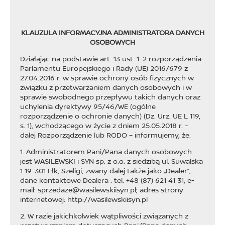
KLAUZULA INFORMACYJNA ADMINISTRATORA DANYCH
OSOBOWYCH
Działając na podstawie art. 13 ust. 1−2 rozporządzenia
Parlamentu Europejskiego i Rady (UE) 2016/679 z
27.04.2016 r. w sprawie ochrony osób fizycznych w
związku z przetwarzaniem danych osobowych i w
sprawie swobodnego przepływu takich danych oraz
uchylenia dyrektywy 95/46/WE (ogólne
rozporządzenie o ochronie danych) (Dz. Urz. UE L 119,
s. 1), wchodzącego w życie z dniem 25.05.2018 r. –
dalej Rozporządzenie lub RODO − informujemy, że:
1. Administratorem Pani/Pana danych osobowych
jest WASILEWSKI i SYN sp. z o.o. z siedzibą ul. Suwalska
1 19-301 Ełk, Szeligi, zwany dalej także jako „Dealer”,
dane kontaktowe Dealera : tel. +48 (87) 621 41 31; e-
mail: sprzedaze@wasilewskiisyn.pl; adres strony
internetowej: http://wasilewskiisyn.pl
2. W razie jakichkolwiek wątpliwości związanych z