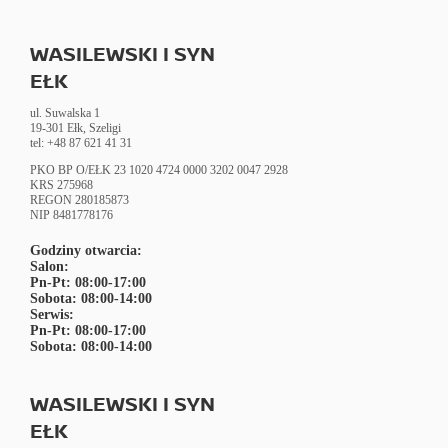
WASILEWSKI I SYN
EŁK
ul. Suwalska 1
19-301 Ełk, Szeligi
tel: +48 87 621 41 31
PKO BP O/EŁK 23 1020 4724 0000 3202 0047 2928
KRS 275968
REGON
280185873
NIP 8481778176
Godziny otwarcia:
Salon:
Pn-Pt: 08:00-17:00
Sobota: 08:00-14:00
Serwis:
Pn-Pt: 08:00-17:00
Sobota: 08:00-14:00
WASILEWSKI I SYN
EŁK