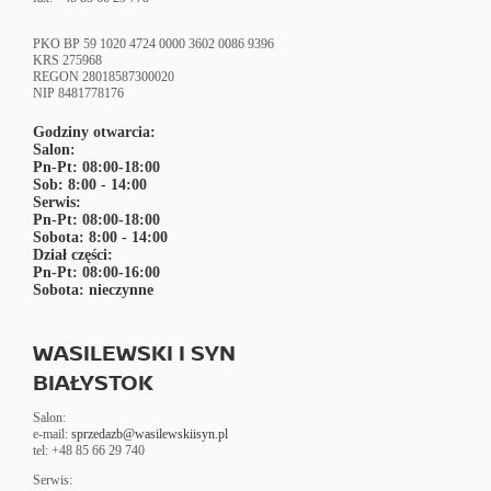
PKO BP 59 1020 4724 0000 3602 0086 9396
KRS 275968
REGON 28018587300020
NIP 8481778176
Godziny otwarcia:
Salon:
Pn-Pt: 08:00-18:00
Sob: 8:00 - 14:00
Serwis:
Pn-Pt: 08:00-18:00
Sobota: 8:00 - 14:00
Dział części:
Pn-Pt: 08:00-16:00
Sobota: nieczynne
WASILEWSKI I SYN
BIAŁYSTOK
Salon:
e-mail:
sprzedazb@wasilewskiisyn.pl
tel: +48 85 66 29 740
Serwis
: