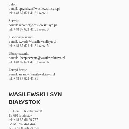
Salon:
e-mail:
sprzedaze@wasilewskiisyn.pl
tel: +48 87 621 41 31 wew. 1
Serwis:
e-mail:
serwise@wasilewskiisyn.pl
tel: +48 87 621 41 31 wew. 3
Likwidacja szkód:
e-mail:
szkody@wasilewskiisyn.pl
tel: +48 87 621 41 31 wew. 5
Ubezpieczenia:
e-mail:
ubezpieczenia@wasilewskiisyn.pl
tel: +48 87 621 41 31 wew. 6
Zarząd firmy:
e-mail:
zarzad@wasilewskiisyn.pl
tel: +48 87 621 41 31
WASILEWSKI I SYN
BIAŁYSTOK
ul. Gen. F. Kleeberga 68
15-691 Białystok
tel: +48 85 66 29 777
GSM: 782 441 444
fax: +48 85 66 29 778